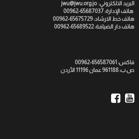
:البريد الالكتروني
jwu@jwu.org.jo
هاتف الإدارة: 65687037-00962
هاتف خط الارشاد: 65675729-00962
هاتف دار الضيافة: 65689522-00962
فاكس: 656587061-00962
ص.ب: 961188 عمان 11196 الأردن
Social
Media