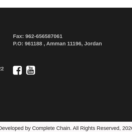
Fax: 962-656587061
P.O: 961188 , Amman 11196, Jordan
22
Social
Media
Developed by
Complete Chain
. All Rights Reserved, 202