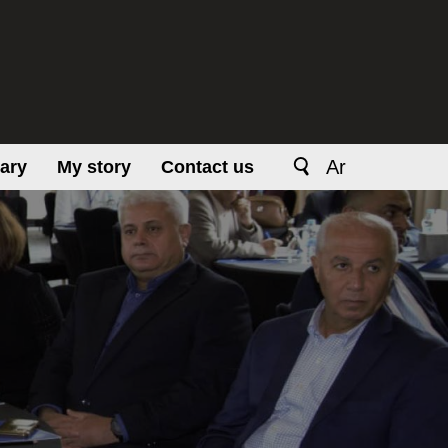
Ar
rary
My story
Contact us