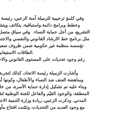
وفي كلمةٍ ترحيبية للزميلة آمنة الزعبي، رئيسة
وخطط وبرامج دائمة واستباقية، يتكاتف ويت
التشريع، من أجل حماية النساء. وفي سياق متصل نو
مثل برنامج خط الارشاد القانوني والنفسي والاجتم
تؤسسه منظمة غير حكومية ضمن ظروف صعبة للغا
الطاقات الاستيعابية، مع ضرورة مواصلة أطر تدريب وتمكين النساء وحمايتهن.
رغم وجود تحديات على المستوى القانوني والاج
وأشارت الزميلة رئيسة الاتحاد، كذلك لتجرب
ومناهضة العنف ضد النساء والأطفال، وكونها 
وبناء عليه تم تشكيل إدارة حماية الأسرة، من خ
المنطقة، والوجود القيّم والفاعل للجنة الوطنية ل
المدني. وذكرت الزعبي، ريادة وزارة التنمية ال
مع وجود العديد من التحديات، وثمّنت افتتاح م