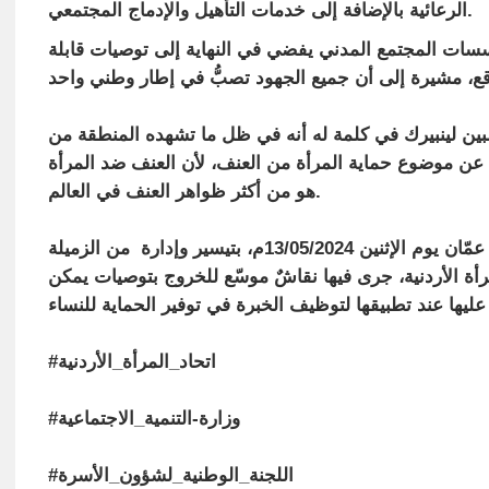
الرعائية بالإضافة إلى خدمات التأهيل والإدماج المجتمعي.
ات المجتمع المدني يفضي في النهاية إلى توصيات قابلة
ين لينبيرك
في كلمة له أنه في ظل ما تشهده المنطقة من
عن موضوع حماية المرأة من العنف، لأن العنف ضد المرأة
هو من أكثر ظواهر العنف في العالم.
والجلسة النقاشية التي جرت في فندق هيلتون عمّان يوم الإثنين 13/05/2024م، بتيسير وإدارة من الزميلة
لمرأة الأردنية، جرى فيها نقاشٌ موسّع للخروج بتوصيات يمكن
عليها عند تطبيقها
#اتحاد_المرأة_الأردنية
#وزارة-التنمية_الاجتماعية
#اللجنة_الوطنية_لشؤون_الأسرة