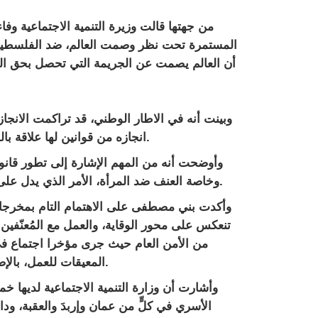
من جهتها قالت وزيرة التنمية الاجتماعية و
المستمرة تحت نظر وصمت العالم، ضد الفلسطين
أن العالم يصمت عن الجريمة التي تحصل بحق ال
وبينت أنه في الاطار الوطني، قد تراكمت الانجا
انجازه من قوانين لها علاقة بالمشاركة السياسية، وخاصة التعديل الذي جرى على الدستور.
وأوضحت أنه من المهم الإشارة إلى تطور قانون
وخاصة العنف ضد المرأة، الأمر الذي يدل على انعكاس النص الدستوري على المنظومة التشريعية للمرأة.
وأكدت بني مصطفى على الاهتمام التام بمخرجا
تنعكس على محور الوقاية، والعمل مع المُعنّفين و
من الأمن العام حيث جرى مؤخرا اجتماع في و
المعيقات للعمل، بالإضافة لجهود المجلس الوطني لشؤون الاسرة وكافة الشركاء.
وأشارت أن وزارة التنمية الاجتماعية لديها خ
الأسري في كلٍّ من عمان وإربدَ والعقبة، ود