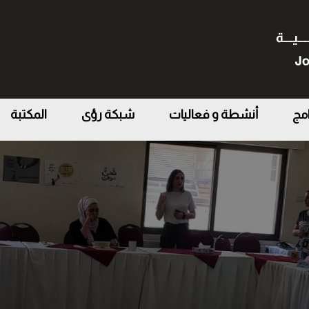
امج
أنشطة و فعاليات
شبكة رؤى
المكتبة