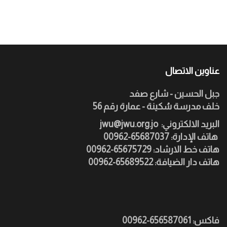
عناوين الاتصال
جبل الحسين - شارع صفد
خلف مدرسة سُكينة - عمارة رقم 56
:البريد الالكتروني
jwu@jwu.org.jo
هاتف الإدارة: 65687037-00962
هاتف خط الارشاد: 65675729-00962
هاتف دار الضيافة: 65689522-00962
فاكس: 656587061-00962